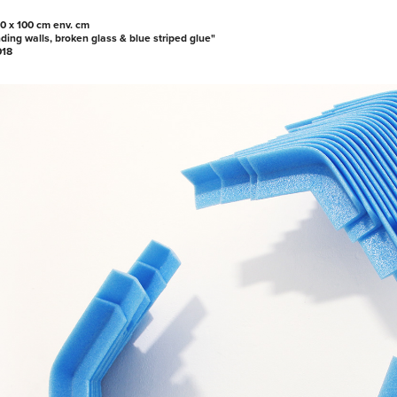
20 x 100 cm env. cm
ding walls, broken glass & blue striped glue"
018