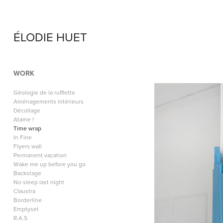
ÉLODIE HUET
WORK
Géologie de la rufflette
Aménagements intérieurs
Décollage
Atame !
Time wrap
In Fine
Flyers wall
Permanent vacation
Wake me up before you go
Backstage
No sleep last night
Claustra
Borderline
Emptyset
R.A.S