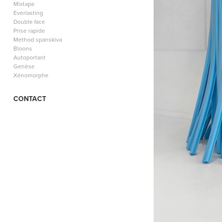
Mixtape
Everlasting
Double face
Prise rapide
Method spanskiva
Bloons
Autoportant
Genèse
Xénomorphe
CONTACT