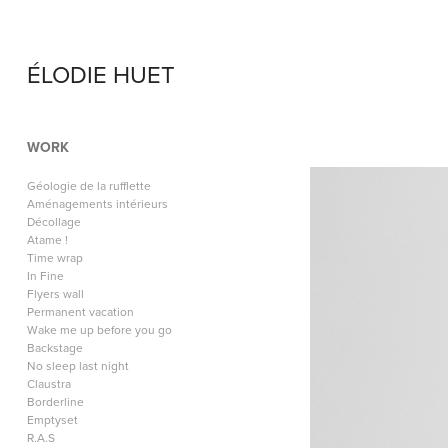
ÉLODIE HUET
WORK
Géologie de la rufflette
Aménagements intérieurs
Décollage
Atame !
Time wrap
In Fine
Flyers wall
Permanent vacation
Wake me up before you go
Backstage
No sleep last night
Claustra
Borderline
Emptyset
R.A.S